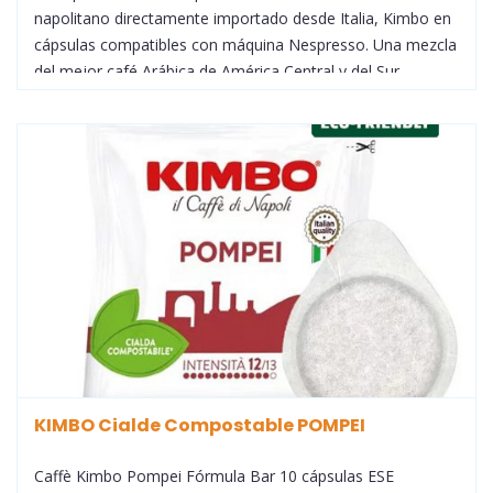
napolitano directamente importado desde Italia, Kimbo en
cápsulas compatibles con máquina Nespresso. Una mezcla
del mejor café Arábica de América Central y del Sur
combinado con un toque de Robusta asiática. Bien
equilibrado, con cuerpo y dulce, con agradables notas
florales y galletas recién horneadas. Caja con 10 cápsulas
de café para cafeteras Nespresso®
KIMBO Cialde Compostable POMPEI
Caffè Kimbo Pompei Fórmula Bar 10 cápsulas ESE