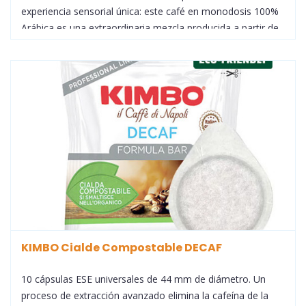
experiencia sensorial única: este café en monodosis 100%
Arábica es una extraordinaria mezcla producida a partir de
los mejores cafés de las tierras altas de Centro y
Sudamérica. Un tostado perfecto realza su delicado sabor
y dulce aroma, con agradables notas de chocolate ligero.
KIMBO Cialde Compostable DECAF
10 cápsulas ESE universales de 44 mm de diámetro. Un
proceso de extracción avanzado elimina la cafeína de la