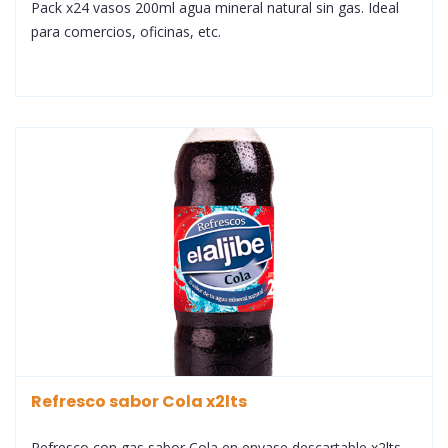
Pack x24 vasos 200ml agua mineral natural sin gas. Ideal
para comercios, oficinas, etc.
Refresco sabor Cola x2lts
Refresco con gas sabor Cola en envase descartable x2lts.