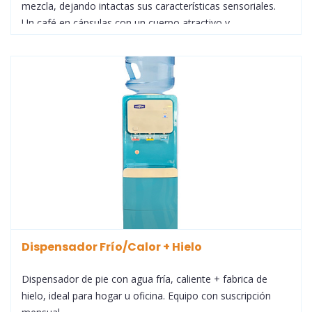
mezcla, dejando intactas sus características sensoriales.
Un café en cápsulas con un cuerpo atractivo y
pronunciado, con un regusto persistente, a pesar de la
ausencia de cafeína. En definitiva, KIMBO Decaffeinato es
la elección perfecta para aquellos que quieren un
descafeinado que tenga el carácter intenso y resolutivo de
un café clásico.
Dispensador Frío/Calor + Hielo
Dispensador de pie con agua fría, caliente + fabrica de
hielo, ideal para hogar u oficina. Equipo con suscripción